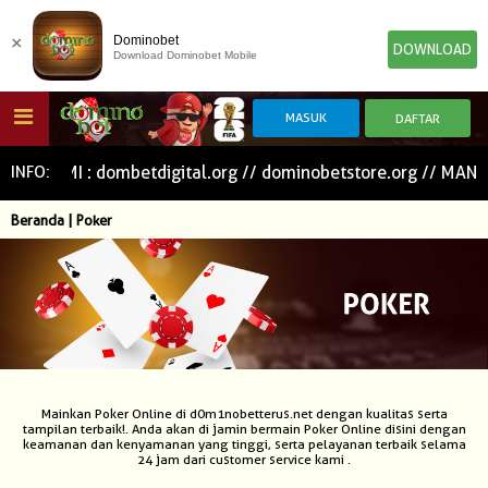
×
Dominobet
DOWNLOAD
Download Dominobet Mobile
HOME
SMI KAMI : dombetdigital.org // dominobetstore.org // MAN
INFO:
Beranda | Poker
POKER
SLOT GAME
IDN E-LOTTERY
NEW
NEW
SPORTBOOK
LIVE CASINO
IDNLIVE
NEW
TOGEL
ESPORTS
ARCADE
Mainkan Poker Online di d0m1nobetterus.net dengan kualitas serta
tampilan terbaik!. Anda akan di jamin bermain Poker Online disini dengan
NEW
NEW
NEW
keamanan dan kenyamanan yang tinggi, serta pelayanan terbaik selama
24 jam dari customer service kami .
TEMBAK IKAN
IDNRAFFLE
IDNTRADE